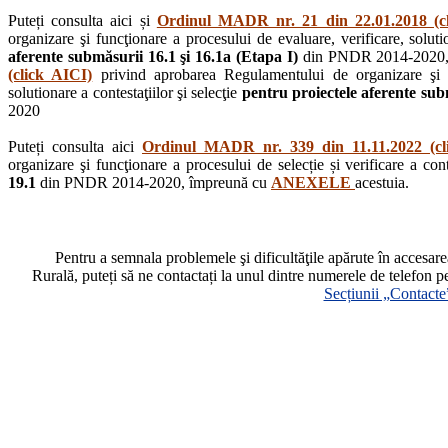
Puteți consulta aici și
Ordinul MADR nr. 21 din 22.01.2018 (c
organizare şi funcţionare a procesului de evaluare, verificare, solutio
aferente submăsurii 16.1 şi 16.1a (Etapa I)
din PNDR 2014-2020,
(click AICI)
privind aprobarea Regulamentului de organizare şi fu
solutionare a contestaţiilor şi selecţie
pentru proiectele aferente subm
2020
Puteți consulta aici
Ordinul MADR nr. 339 din 11.11.2022 (cl
organizare şi funcţionare a procesului de selecție și verificare a cont
19.1
din PNDR 2014-2020, împreună cu
ANEXELE
acestuia.
Pentru a semnala problemele şi dificultăţile apărute în accesa
Rurală, puteți să ne contactați la unul dintre numerele de telefon p
Secțiunii „Contacte