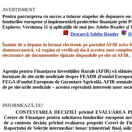
AVERTISMENT
Pentru parcurgerea cu succes a tuturor etapelor de depunere on-l
fondurilor europene și implementării proiectelor finanțate prin P
Explorer,
Versiunea 11
și aplicațiile de mai jos: Adobe Reader 
Descarcă Adobe Reader
D
Înainte de a depune în format electronic pe portalul AFIR orice f
dumneavoastră, vă rugăm să verificați dacă acestea sunt completat
electronice ale documentelor tipizate disponibile pe site-ul AFIR.
Agenţia pentru Finanțarea Investițiilor Rurale (AFIR) vă sfătuieşt
furnizate de site-urile neoficiale despre
FEADR
(Fondul European
FEGA
(Fondul European de Garantare Agricolă).
AFIR semnal
de pe site-urile neoficiale – acestea reprezintă interesele unor soc
INFORMEAZĂ-TE!
CONTESTAREA DECIZIEI privind EVALUAREA PROIE
Cerere de Finanţare pentru solicitarea fondurilor europene n
de a contesta decizia privind evaluarea propriei Cereri de Fi
Raportului de Selecție intermediar/ lunar/ trimestrial/ final, soli