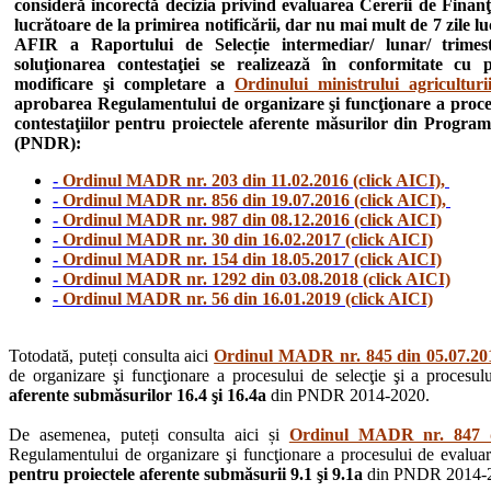
consideră incorectă decizia privind evaluarea Cererii de Finanţ
lucrătoare de la primirea notificării, dar nu mai mult de 7 zile l
AFIR a Raportului de Selecție intermediar/ lunar/ trimestr
soluţionarea contestaţiei se realizează în conformitate cu
modificare şi completare a
Ordinului ministrului agricultur
aprobarea Regulamentului de organizare şi funcţionare a procesul
contestaţiilor pentru proiectele aferente măsurilor din Progra
(PNDR):
-
Ordinul MADR nr. 203 din 11.02.2016 (click AICI),
-
Ordinul MADR nr. 856 din 19.07.2016 (click AICI),
-
Ordinul MADR nr. 987 din 08.12.2016 (click AICI)
-
Ordinul MADR nr. 30 din 16.02.2017 (click AICI)
-
Ordinul MADR nr. 154 din 18.05.2017 (click AICI)
-
Ordinul MADR nr. 1292 din 03.08.2018 (click AICI)
-
Ordinul MADR nr. 56 din 16.01.2019 (click AICI)
Totodată, puteți consulta aici
Ordinul MADR nr. 845 din 05.07.201
de organizare şi funcţionare a procesului de selecţie şi a procesului
aferente submăsurilor 16.4 şi 16.4a
din PNDR 2014-2020.
De asemenea, puteți consulta aici și
Ordinul MADR nr. 847 di
Regulamentului de organizare şi funcţionare a procesului de evaluare, 
pentru proiectele aferente submăsurii 9.1 şi 9.1a
din PNDR 2014-