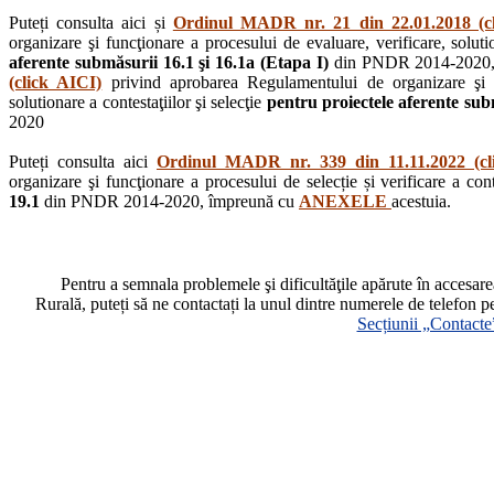
Puteți consulta aici și
Ordinul MADR nr. 21 din 22.01.2018 (c
organizare şi funcţionare a procesului de evaluare, verificare, solutio
aferente submăsurii 16.1 şi 16.1a (Etapa I)
din PNDR 2014-2020,
(click AICI)
privind aprobarea Regulamentului de organizare şi fu
solutionare a contestaţiilor şi selecţie
pentru proiectele aferente subm
2020
Puteți consulta aici
Ordinul MADR nr. 339 din 11.11.2022 (cl
organizare şi funcţionare a procesului de selecție și verificare a cont
19.1
din PNDR 2014-2020, împreună cu
ANEXELE
acestuia.
Pentru a semnala problemele şi dificultăţile apărute în accesa
Rurală, puteți să ne contactați la unul dintre numerele de telefon p
Secțiunii „Contacte