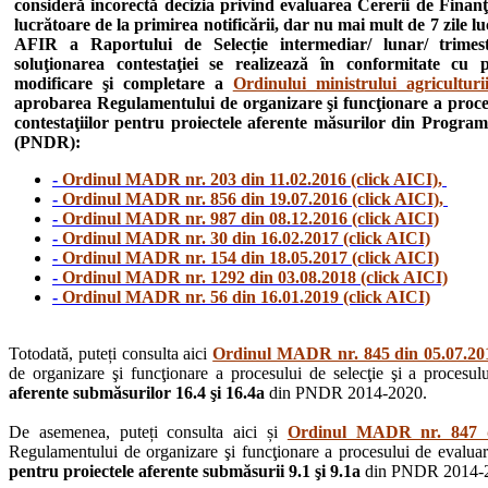
consideră incorectă decizia privind evaluarea Cererii de Finanţ
lucrătoare de la primirea notificării, dar nu mai mult de 7 zile l
AFIR a Raportului de Selecție intermediar/ lunar/ trimestr
soluţionarea contestaţiei se realizează în conformitate cu
modificare şi completare a
Ordinului ministrului agricultur
aprobarea Regulamentului de organizare şi funcţionare a procesul
contestaţiilor pentru proiectele aferente măsurilor din Progra
(PNDR):
-
Ordinul MADR nr. 203 din 11.02.2016 (click AICI),
-
Ordinul MADR nr. 856 din 19.07.2016 (click AICI),
-
Ordinul MADR nr. 987 din 08.12.2016 (click AICI)
-
Ordinul MADR nr. 30 din 16.02.2017 (click AICI)
-
Ordinul MADR nr. 154 din 18.05.2017 (click AICI)
-
Ordinul MADR nr. 1292 din 03.08.2018 (click AICI)
-
Ordinul MADR nr. 56 din 16.01.2019 (click AICI)
Totodată, puteți consulta aici
Ordinul MADR nr. 845 din 05.07.201
de organizare şi funcţionare a procesului de selecţie şi a procesului
aferente submăsurilor 16.4 şi 16.4a
din PNDR 2014-2020.
De asemenea, puteți consulta aici și
Ordinul MADR nr. 847 di
Regulamentului de organizare şi funcţionare a procesului de evaluare, 
pentru proiectele aferente submăsurii 9.1 şi 9.1a
din PNDR 2014-