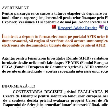
AVERTISMENT
Pentru parcurgerea cu succes a tuturor etapelor de depunere on-l
fondurilor europene și implementării proiectelor finanțate prin P
Explorer,
Versiunea 11
și aplicațiile de mai jos: Adobe Reader 
Descarcă Adobe Reader
D
Înainte de a depune în format electronic pe portalul AFIR orice f
dumneavoastră, vă rugăm să verificați dacă acestea sunt completat
electronice ale documentelor tipizate disponibile pe site-ul AFIR.
Agenţia pentru Finanțarea Investițiilor Rurale (AFIR) vă sfătuieşt
furnizate de site-urile neoficiale despre
FEADR
(Fondul European
FEGA
(Fondul European de Garantare Agricolă).
AFIR semnal
de pe site-urile neoficiale – acestea reprezintă interesele unor soc
INFORMEAZĂ-TE!
CONTESTAREA DECIZIEI privind EVALUAREA PROIE
Cerere de Finanţare pentru solicitarea fondurilor europene n
de a contesta decizia privind evaluarea propriei Cereri de Fi
Raportului de Selecție intermediar/ lunar/ trimestrial/ final, soli