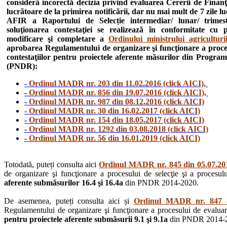
consideră incorectă decizia privind evaluarea Cererii de Finanţ
lucrătoare de la primirea notificării, dar nu mai mult de 7 zile l
AFIR a Raportului de Selecție intermediar/ lunar/ trimestr
soluţionarea contestaţiei se realizează în conformitate cu
modificare şi completare a
Ordinului ministrului agricultur
aprobarea Regulamentului de organizare şi funcţionare a procesul
contestaţiilor pentru proiectele aferente măsurilor din Progra
(PNDR):
-
Ordinul MADR nr. 203 din 11.02.2016 (click AICI),
-
Ordinul MADR nr. 856 din 19.07.2016 (click AICI),
-
Ordinul MADR nr. 987 din 08.12.2016 (click AICI)
-
Ordinul MADR nr. 30 din 16.02.2017 (click AICI)
-
Ordinul MADR nr. 154 din 18.05.2017 (click AICI)
-
Ordinul MADR nr. 1292 din 03.08.2018 (click AICI)
-
Ordinul MADR nr. 56 din 16.01.2019 (click AICI)
Totodată, puteți consulta aici
Ordinul MADR nr. 845 din 05.07.201
de organizare şi funcţionare a procesului de selecţie şi a procesului
aferente submăsurilor 16.4 şi 16.4a
din PNDR 2014-2020.
De asemenea, puteți consulta aici și
Ordinul MADR nr. 847 di
Regulamentului de organizare şi funcţionare a procesului de evaluare, 
pentru proiectele aferente submăsurii 9.1 şi 9.1a
din PNDR 2014-