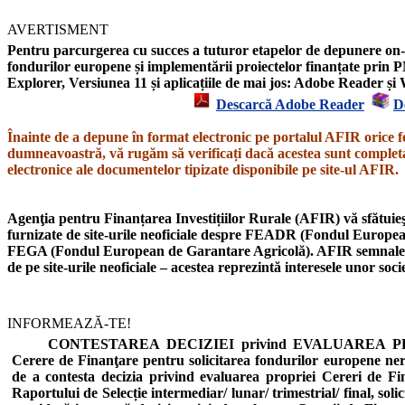
AVERTISMENT
Pentru parcurgerea cu succes a tuturor etapelor de depunere on-l
fondurilor europene și implementării proiectelor finanțate prin P
Explorer,
Versiunea 11
și aplicațiile de mai jos: Adobe Reader 
Descarcă Adobe Reader
D
Înainte de a depune în format electronic pe portalul AFIR orice f
dumneavoastră, vă rugăm să verificați dacă acestea sunt completat
electronice ale documentelor tipizate disponibile pe site-ul AFIR.
Agenţia pentru Finanțarea Investițiilor Rurale (AFIR) vă sfătuieşt
furnizate de site-urile neoficiale despre
FEADR
(Fondul European
FEGA
(Fondul European de Garantare Agricolă).
AFIR semnal
de pe site-urile neoficiale – acestea reprezintă interesele unor soc
INFORMEAZĂ-TE!
CONTESTAREA DECIZIEI privind EVALUAREA PROIE
Cerere de Finanţare pentru solicitarea fondurilor europene n
de a contesta decizia privind evaluarea propriei Cereri de Fi
Raportului de Selecție intermediar/ lunar/ trimestrial/ final, soli