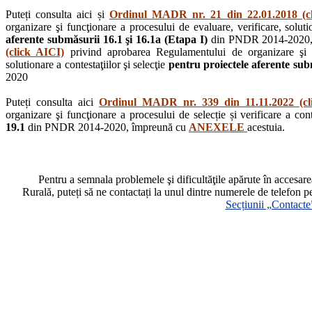
Puteți consulta aici și
Ordinul MADR nr. 21 din 22.01.2018 (c
organizare şi funcţionare a procesului de evaluare, verificare, solutio
aferente submăsurii 16.1 şi 16.1a (Etapa I)
din PNDR 2014-2020,
(click AICI)
privind aprobarea Regulamentului de organizare şi fu
solutionare a contestaţiilor şi selecţie
pentru proiectele aferente subm
2020
Puteți consulta aici
Ordinul MADR nr. 339 din 11.11.2022 (cl
organizare şi funcţionare a procesului de selecție și verificare a cont
19.1
din PNDR 2014-2020, împreună cu
ANEXELE
acestuia.
Pentru a semnala problemele şi dificultăţile apărute în accesa
Rurală, puteți să ne contactați la unul dintre numerele de telefon p
Secțiunii „Contacte