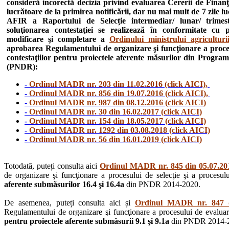
consideră incorectă decizia privind evaluarea Cererii de Finanţ
lucrătoare de la primirea notificării, dar nu mai mult de 7 zile l
AFIR a Raportului de Selecție intermediar/ lunar/ trimestr
soluţionarea contestaţiei se realizează în conformitate cu
modificare şi completare a
Ordinului ministrului agricultur
aprobarea Regulamentului de organizare şi funcţionare a procesul
contestaţiilor pentru proiectele aferente măsurilor din Progra
(PNDR):
-
Ordinul MADR nr. 203 din 11.02.2016 (click AICI),
-
Ordinul MADR nr. 856 din 19.07.2016 (click AICI),
-
Ordinul MADR nr. 987 din 08.12.2016 (click AICI)
-
Ordinul MADR nr. 30 din 16.02.2017 (click AICI)
-
Ordinul MADR nr. 154 din 18.05.2017 (click AICI)
-
Ordinul MADR nr. 1292 din 03.08.2018 (click AICI)
-
Ordinul MADR nr. 56 din 16.01.2019 (click AICI)
Totodată, puteți consulta aici
Ordinul MADR nr. 845 din 05.07.201
de organizare şi funcţionare a procesului de selecţie şi a procesului
aferente submăsurilor 16.4 şi 16.4a
din PNDR 2014-2020.
De asemenea, puteți consulta aici și
Ordinul MADR nr. 847 di
Regulamentului de organizare şi funcţionare a procesului de evaluare, 
pentru proiectele aferente submăsurii 9.1 şi 9.1a
din PNDR 2014-