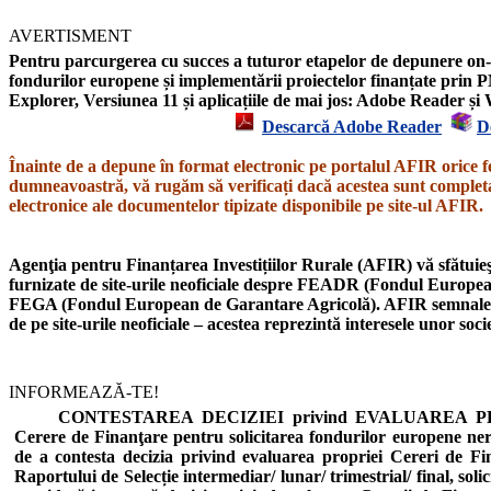
AVERTISMENT
Pentru parcurgerea cu succes a tuturor etapelor de depunere on-l
fondurilor europene și implementării proiectelor finanțate prin P
Explorer,
Versiunea 11
și aplicațiile de mai jos: Adobe Reader 
Descarcă Adobe Reader
D
Înainte de a depune în format electronic pe portalul AFIR orice f
dumneavoastră, vă rugăm să verificați dacă acestea sunt completat
electronice ale documentelor tipizate disponibile pe site-ul AFIR.
Agenţia pentru Finanțarea Investițiilor Rurale (AFIR) vă sfătuieşt
furnizate de site-urile neoficiale despre
FEADR
(Fondul European
FEGA
(Fondul European de Garantare Agricolă).
AFIR semnal
de pe site-urile neoficiale – acestea reprezintă interesele unor soc
INFORMEAZĂ-TE!
CONTESTAREA DECIZIEI privind EVALUAREA PROIE
Cerere de Finanţare pentru solicitarea fondurilor europene n
de a contesta decizia privind evaluarea propriei Cereri de Fi
Raportului de Selecție intermediar/ lunar/ trimestrial/ final, soli