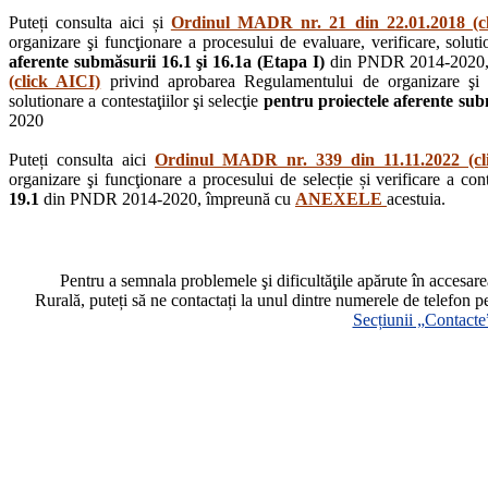
Puteți consulta aici și
Ordinul MADR nr. 21 din 22.01.2018 (c
organizare şi funcţionare a procesului de evaluare, verificare, solutio
aferente submăsurii 16.1 şi 16.1a (Etapa I)
din PNDR 2014-2020,
(click AICI)
privind aprobarea Regulamentului de organizare şi fu
solutionare a contestaţiilor şi selecţie
pentru proiectele aferente subm
2020
Puteți consulta aici
Ordinul MADR nr. 339 din 11.11.2022 (cl
organizare şi funcţionare a procesului de selecție și verificare a cont
19.1
din PNDR 2014-2020, împreună cu
ANEXELE
acestuia.
Pentru a semnala problemele şi dificultăţile apărute în accesa
Rurală, puteți să ne contactați la unul dintre numerele de telefon p
Secțiunii „Contacte