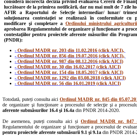
consideră incorectă decizia privind evaluarea Cererii de Finanţ
lucrătoare de la primirea notificării, dar nu mai mult de 7 zile l
AFIR a Raportului de Selecție intermediar/ lunar/ trimestr
soluţionarea contestaţiei se realizează în conformitate cu
modificare şi completare a
Ordinului ministrului agricultur
aprobarea Regulamentului de organizare şi funcţionare a procesul
contestaţiilor pentru proiectele aferente măsurilor din Progra
(PNDR):
-
Ordinul MADR nr. 203 din 11.02.2016 (click AICI),
-
Ordinul MADR nr. 856 din 19.07.2016 (click AICI),
-
Ordinul MADR nr. 987 din 08.12.2016 (click AICI)
-
Ordinul MADR nr. 30 din 16.02.2017 (click AICI)
-
Ordinul MADR nr. 154 din 18.05.2017 (click AICI)
-
Ordinul MADR nr. 1292 din 03.08.2018 (click AICI)
-
Ordinul MADR nr. 56 din 16.01.2019 (click AICI)
Totodată, puteți consulta aici
Ordinul MADR nr. 845 din 05.07.201
de organizare şi funcţionare a procesului de selecţie şi a procesului
aferente submăsurilor 16.4 şi 16.4a
din PNDR 2014-2020.
De asemenea, puteți consulta aici și
Ordinul MADR nr. 847 di
Regulamentului de organizare şi funcţionare a procesului de evaluare, 
pentru proiectele aferente submăsurii 9.1 şi 9.1a
din PNDR 2014-