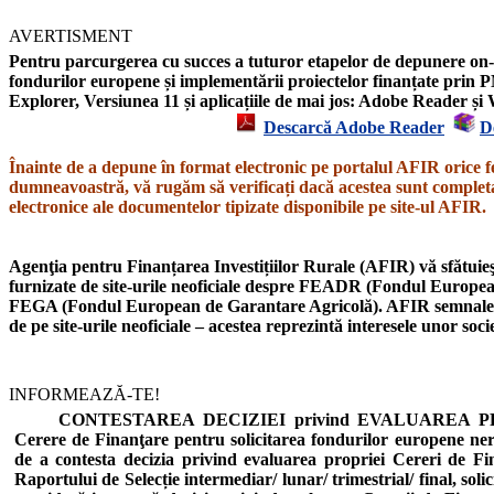
AVERTISMENT
Pentru parcurgerea cu succes a tuturor etapelor de depunere on-l
fondurilor europene și implementării proiectelor finanțate prin P
Explorer,
Versiunea 11
și aplicațiile de mai jos: Adobe Reader 
Descarcă Adobe Reader
D
Înainte de a depune în format electronic pe portalul AFIR orice f
dumneavoastră, vă rugăm să verificați dacă acestea sunt completat
electronice ale documentelor tipizate disponibile pe site-ul AFIR.
Agenţia pentru Finanțarea Investițiilor Rurale (AFIR) vă sfătuieşt
furnizate de site-urile neoficiale despre
FEADR
(Fondul European
FEGA
(Fondul European de Garantare Agricolă).
AFIR semnal
de pe site-urile neoficiale – acestea reprezintă interesele unor soc
INFORMEAZĂ-TE!
CONTESTAREA DECIZIEI privind EVALUAREA PROIE
Cerere de Finanţare pentru solicitarea fondurilor europene n
de a contesta decizia privind evaluarea propriei Cereri de Fi
Raportului de Selecție intermediar/ lunar/ trimestrial/ final, soli