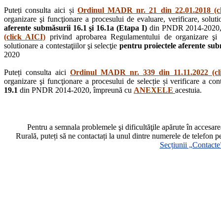
Puteți consulta aici și
Ordinul MADR nr. 21 din 22.01.2018 (c
organizare şi funcţionare a procesului de evaluare, verificare, solutio
aferente submăsurii 16.1 şi 16.1a (Etapa I)
din PNDR 2014-2020,
(click AICI)
privind aprobarea Regulamentului de organizare şi fu
solutionare a contestaţiilor şi selecţie
pentru proiectele aferente subm
2020
Puteți consulta aici
Ordinul MADR nr. 339 din 11.11.2022 (cl
organizare şi funcţionare a procesului de selecție și verificare a cont
19.1
din PNDR 2014-2020, împreună cu
ANEXELE
acestuia.
Pentru a semnala problemele şi dificultăţile apărute în accesa
Rurală, puteți să ne contactați la unul dintre numerele de telefon p
Secțiunii „Contacte