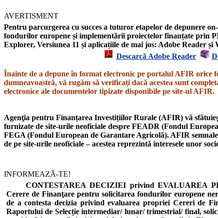
AVERTISMENT
Pentru parcurgerea cu succes a tuturor etapelor de depunere on-l
fondurilor europene și implementării proiectelor finanțate prin P
Explorer,
Versiunea 11
și aplicațiile de mai jos: Adobe Reader 
Descarcă Adobe Reader
D
Înainte de a depune în format electronic pe portalul AFIR orice f
dumneavoastră, vă rugăm să verificați dacă acestea sunt completat
electronice ale documentelor tipizate disponibile pe site-ul AFIR.
Agenţia pentru Finanțarea Investițiilor Rurale (AFIR) vă sfătuieşt
furnizate de site-urile neoficiale despre
FEADR
(Fondul European
FEGA
(Fondul European de Garantare Agricolă).
AFIR semnal
de pe site-urile neoficiale – acestea reprezintă interesele unor soc
INFORMEAZĂ-TE!
CONTESTAREA DECIZIEI privind EVALUAREA PROIE
Cerere de Finanţare pentru solicitarea fondurilor europene n
de a contesta decizia privind evaluarea propriei Cereri de Fi
Raportului de Selecție intermediar/ lunar/ trimestrial/ final, soli