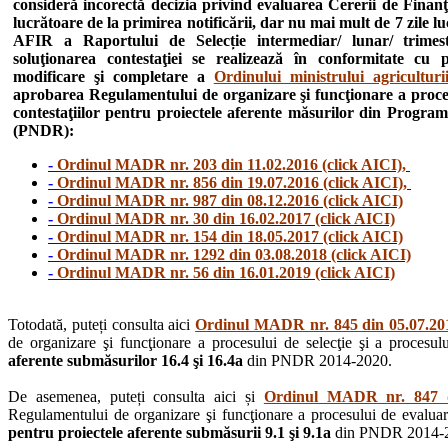
consideră incorectă decizia privind evaluarea Cererii de Finanţ
lucrătoare de la primirea notificării, dar nu mai mult de 7 zile l
AFIR a Raportului de Selecție intermediar/ lunar/ trimestr
soluţionarea contestaţiei se realizează în conformitate cu
modificare şi completare a
Ordinului ministrului agricultur
aprobarea Regulamentului de organizare şi funcţionare a procesul
contestaţiilor pentru proiectele aferente măsurilor din Progra
(PNDR):
-
Ordinul MADR nr. 203 din 11.02.2016 (click AICI),
-
Ordinul MADR nr. 856 din 19.07.2016 (click AICI),
-
Ordinul MADR nr. 987 din 08.12.2016 (click AICI)
-
Ordinul MADR nr. 30 din 16.02.2017 (click AICI)
-
Ordinul MADR nr. 154 din 18.05.2017 (click AICI)
-
Ordinul MADR nr. 1292 din 03.08.2018 (click AICI)
-
Ordinul MADR nr. 56 din 16.01.2019 (click AICI)
Totodată, puteți consulta aici
Ordinul MADR nr. 845 din 05.07.201
de organizare şi funcţionare a procesului de selecţie şi a procesului
aferente submăsurilor 16.4 şi 16.4a
din PNDR 2014-2020.
De asemenea, puteți consulta aici și
Ordinul MADR nr. 847 di
Regulamentului de organizare şi funcţionare a procesului de evaluare, 
pentru proiectele aferente submăsurii 9.1 şi 9.1a
din PNDR 2014-