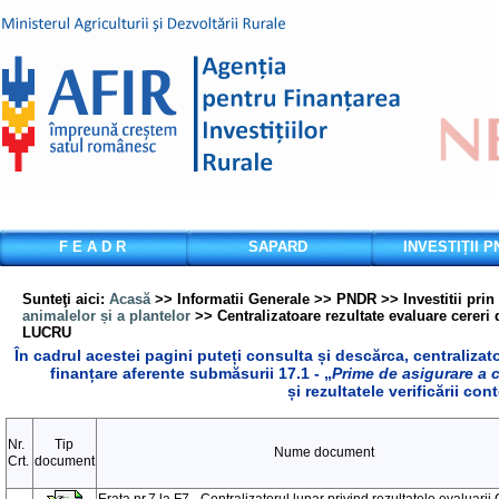
F E A D R
SAPARD
INVESTIȚII 
Sunteţi aici
:
Acasă
>> Informatii Generale >> PNDR >> Investitii pr
animalelor și a plantelor
>> Centralizatoare rezultate evaluare cereri d
LUCRU
În cadrul acestei pagini puteți consulta și descărca, centralizato
finanțare aferente submăsurii 17.1 - „
Prime de asigurare a c
și rezultatele verificării cont
Nr.
Tip
Nume document
Crt.
document