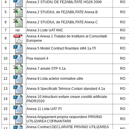
4
Anexa 2 STUDIU DE FEZABILITATE HG28 2008
RO
5
Anexa 2 STUDIUL de FEZABILITATE Anexa B
RO
6
Anexa 2 STUDIUL de FEZABILITATE Anexa C
RO
7
rar
Anexa 3 Liste UAT ANC
RO
Anexa 4 Anexa 1 Tratatul de Instituire al Comunitatii
8
RO
Europene
9
Anexa 5 Model Contract finantare sM4.1a ITI
RO
10
Fisa masurii 4
RO
11
Anexa 7 areale STP 4.1a
RO
12
Anexa 8 Lista actelor normative utile
RO
13
Anexa 9 Specificatii Tehnice Costuri standard 4.1a
RO
Anexa 10 Intructiuni evitare creare conditii artificiale
14
RO
PNDR2020
15
Anexa 11 Lista UAT ITI
RO
Anexa Angajament propria raspundere PRIVIND
16
RO
UTILIZAREA COFINANTARII
Anexa Contract DECLARATIE PRIVIND UTILIZAREA