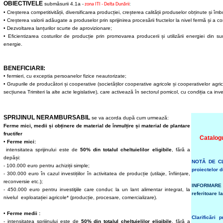
OBIECTIVELE
submăsurii 4.1a
-
zona ITI - Delta Dunării
:
• Creșterea competitivității, diversificarea producției, creșterea calității produselor obținute și 
• Creșterea valorii adăugate a produselor prin sprijinirea procesării fructelor la nivel fermă și a co
• Dezvoltarea lanțurilor scurte de aprovizionare;
• Eficientizarea costurilor de producție prin promovarea producerii și utilizării energiei din
energie.
BENEFICIARII:
• fermieri, cu exceptia persoanelor fizice neautorizate;
• Grupurile de producători și cooperative (societăților cooperative agricole și cooperativelor agric
secțiunea Trimiteri la alte acte legislative), care activează în sectorul pomicol, cu condiția
ca
inve
SPRIJINUL
NERAMBURSABIL
se va acorda după cum urmează:
Ferme mici, medii și obținere de material de înmulțire și material de plantare
fructifer
Catalogu
•
Ferme mici:
intensitatea sprijinului este de
50% din totalul cheltuielilor eligibile
, fără a
depăși:
NOTĂ DE C
- 100.000 euro pentru achiziții simple;
proiectelor 
- 300.000 euro în cazul investițiilor în activitatea de producție (utilaje, înființare,
reconversie etc.);
INFORMARE p
- 450.000 euro pentru investiţiile care conduc la un lant alimentar integrat, la
referitoare l
nivelul exploatației agricole* (producție, procesare, comercializare).
•
Ferme medii :
Clarificări 
- intensitatea sprijinului este de
50% din totalul cheltuielilor eligibile
, fără a