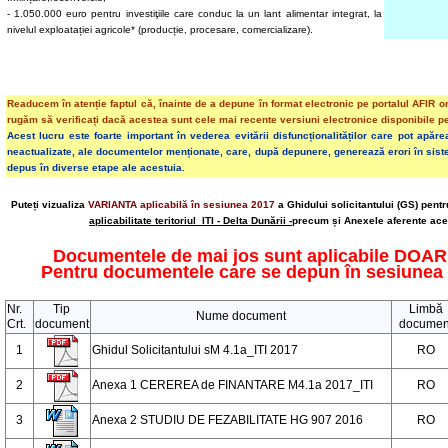
- 1.050.000 euro pentru investiţiile care conduc la un lant alimentar integrat, la
nivelul exploatației agricole* (producție, procesare, comercializare).
Readucem în atenție faptul că, înainte de a depune în format electronic pe portalul
AFIR
or
rugăm să verificați dacă acestea sunt cele mai recente versiuni electronice disponibile pe
Acest lucru este foarte important în vederea evitării disfuncționalităților care pot apăr
neactualizate, ale documentelor menționate, care, după depunere, generează
erori
în sist
depus în diverse etape ale acestuia.
Puteți vizualiza
VARIANTA aplicabilă în sesiunea 2017
a Ghidului solicitantului (GS) pent
aplicabilitate teritoriul ITI - Delta Dunării -
precum și Anexele aferente ace
Documentele de mai jos sunt aplicabile DOAR 
Pentru documentele care se depun în sesiunea 
Nr.
Tip
Limbă
Nume document
Crt.
document
documen
1
Ghidul Solicitantului sM 4.1a_ITI 2017
RO
2
Anexa 1 CEREREA de FINANTARE M4.1a 2017_ITI
RO
3
Anexa 2 STUDIU DE FEZABILITATE HG 907 2016
RO