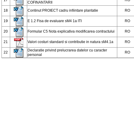
17
RO
COFINANTARII
18
Continut PROIECT cadru infiintare plantatie
RO
19
E 1.2 Fisa de evaluare sM4 1a ITI
RO
20
Formular C5 Nota explicativa modificarea contractului
RO
21
Valori costuri standard si contributie in natura sM4.1a
RO
Declaratie privind prelucrarea datelor cu caracter
22
RO
personal