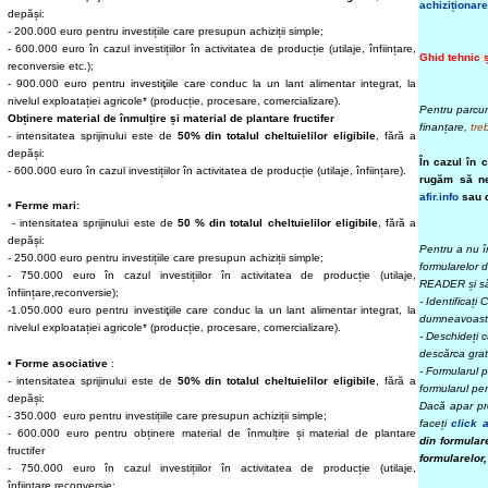
achiziționar
depăși:
- 200.000 euro pentru investițiile care presupun achiziții simple;
- 600.000 euro în cazul investițiilor în activitatea de producție (utilaje, înființare,
Ghid tehnic
reconversie etc.);
- 900.000 euro pentru investiţiile care conduc la un lant alimentar integrat, la
nivelul exploatației agricole* (producție, procesare, comercializare).
Pentru parcur
Obținere material de înmulțire și material de plantare fructifer
finanțare,
tre
- intensitatea sprijinului este de
50% din totalul cheltuielilor eligibile
, fără a
depăși:
În cazul în 
- 600.000 euro în cazul investițiilor în activitatea de producție (utilaje, înființare).
rugăm să ne
afir
.info
sau d
•
Ferme mari:
- intensitatea sprijinului este de
50 % din totalul cheltuielilor eligibile
, fără a
depăși:
Pentru a nu î
- 250.000 euro pentru investițiile care presupun achiziții simple;
formularelor 
- 750.000 euro în cazul investițiilor în activitatea de producție (utilaje,
READER și să 
înființare,reconversie);
- Identificați
-1.050.000 euro pentru investiţiile care conduc la un lant alimentar integrat, la
dumneavoast
nivelul exploatației agricole* (producție, procesare, comercializare).
- Deschideți 
descărca grat
•
Forme asociative
:
- Formularul p
- intensitatea sprijinului este de
50% din totalul cheltuielilor eligibile
, fără a
formularul pen
depăși:
Dacă apar pro
- 350.000 euro pentru investițiile care presupun achiziții simple;
faceți
click a
- 600.000 euro pentru obținere material de înmulțire și material de plantare
din formular
fructifer
formularelor,
- 750.000 euro în cazul investițiilor în activitatea de producție (utilaje,
înființare,reconversie;