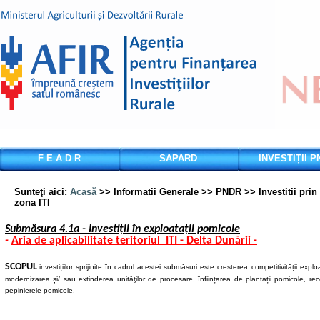
F E A D R
SAPARD
INVESTIȚII 
Sunteţi aici
:
Acasă
>> Informatii Generale >> PNDR >> Investitii prin
zona ITI
Submăsura
4.1a - Investiții în exploatații pomicole
-
Aria de aplicabilitate teritoriul ITI - Delta Dunării -
SCOPUL
investițiilor sprijinite în cadrul acestei submăsuri este creșterea competitivității expl
modernizarea și/ sau extinderea unităţilor de procesare, înființarea de plantații pomicole, rec
pepinierele pomicole.