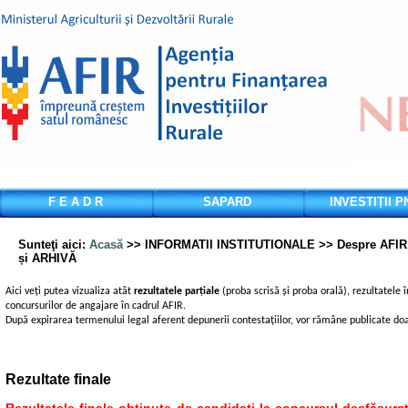
F E A D R
SAPARD
INVESTIȚII 
Sunteţi aici
:
Acasă
>> INFORMATII INSTITUTIONALE >> Despre AFI
și ARHIVĂ
Aici veți putea vizualiza atât
rezultatele parțiale
(proba scrisă și proba orală), rezultatele 
concursurilor de angajare în cadrul
AFIR
.
După expirarea termenului legal aferent depunerii contestațiilor, vor rămâne publicate doar
Rezultate finale