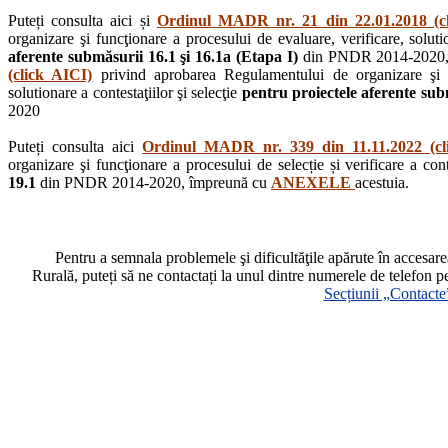
Puteți consulta aici și
Ordinul MADR nr. 21 din 22.01.2018 (c
organizare şi funcţionare a procesului de evaluare, verificare, solutio
aferente submăsurii 16.1 şi 16.1a (Etapa I)
din PNDR 2014-2020,
(click AICI)
privind aprobarea Regulamentului de organizare şi fu
solutionare a contestaţiilor şi selecţie
pentru proiectele aferente subm
2020
Puteți consulta aici
Ordinul MADR nr. 339 din 11.11.2022 (cl
organizare şi funcţionare a procesului de selecție și verificare a cont
19.1
din PNDR 2014-2020, împreună cu
ANEXELE
acestuia.
Pentru a semnala problemele şi dificultăţile apărute în accesa
Rurală, puteți să ne contactați la unul dintre numerele de telefon p
Secțiunii „Contacte