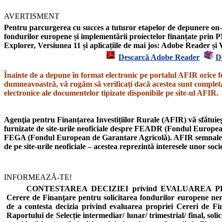
AVERTISMENT
Pentru parcurgerea cu succes a tuturor etapelor de depunere on-l
fondurilor europene și implementării proiectelor finanțate prin P
Explorer,
Versiunea 11
și aplicațiile de mai jos: Adobe Reader 
Descarcă Adobe Reader
D
Înainte de a depune în format electronic pe portalul AFIR orice f
dumneavoastră, vă rugăm să verificați dacă acestea sunt completat
electronice ale documentelor tipizate disponibile pe site-ul AFIR.
Agenţia pentru Finanțarea Investițiilor Rurale (AFIR) vă sfătuieşt
furnizate de site-urile neoficiale despre
FEADR
(Fondul European
FEGA
(Fondul European de Garantare Agricolă).
AFIR semnal
de pe site-urile neoficiale – acestea reprezintă interesele unor soc
INFORMEAZĂ-TE!
CONTESTAREA DECIZIEI privind EVALUAREA PROIE
Cerere de Finanţare pentru solicitarea fondurilor europene n
de a contesta decizia privind evaluarea propriei Cereri de Fi
Raportului de Selecție intermediar/ lunar/ trimestrial/ final, soli