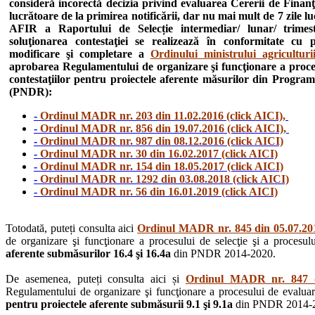
consideră incorectă decizia privind evaluarea Cererii de Finanţ
lucrătoare de la primirea notificării, dar nu mai mult de 7 zile l
AFIR a Raportului de Selecție intermediar/ lunar/ trimestr
soluţionarea contestaţiei se realizează în conformitate cu
modificare şi completare a
Ordinului ministrului agricultur
aprobarea Regulamentului de organizare şi funcţionare a procesul
contestaţiilor pentru proiectele aferente măsurilor din Progra
(PNDR):
-
Ordinul MADR nr. 203 din 11.02.2016 (click AICI),
-
Ordinul MADR nr. 856 din 19.07.2016 (click AICI),
-
Ordinul MADR nr. 987 din 08.12.2016 (click AICI)
-
Ordinul MADR nr. 30 din 16.02.2017 (click AICI)
-
Ordinul MADR nr. 154 din 18.05.2017 (click AICI)
-
Ordinul MADR nr. 1292 din 03.08.2018 (click AICI)
-
Ordinul MADR nr. 56 din 16.01.2019 (click AICI)
Totodată, puteți consulta aici
Ordinul MADR nr. 845 din 05.07.201
de organizare şi funcţionare a procesului de selecţie şi a procesului
aferente submăsurilor 16.4 şi 16.4a
din PNDR 2014-2020.
De asemenea, puteți consulta aici și
Ordinul MADR nr. 847 di
Regulamentului de organizare şi funcţionare a procesului de evaluare, 
pentru proiectele aferente submăsurii 9.1 şi 9.1a
din PNDR 2014-