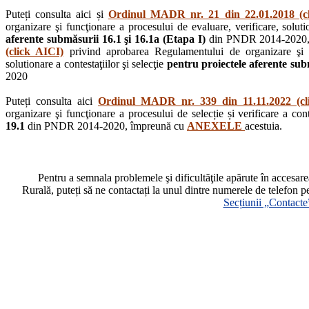
Puteți consulta aici și
Ordinul MADR nr. 21 din 22.01.2018 (c
organizare şi funcţionare a procesului de evaluare, verificare, solutio
aferente submăsurii 16.1 şi 16.1a (Etapa I)
din PNDR 2014-2020,
(click AICI)
privind aprobarea Regulamentului de organizare şi fu
solutionare a contestaţiilor şi selecţie
pentru proiectele aferente subm
2020
Puteți consulta aici
Ordinul MADR nr. 339 din 11.11.2022 (cl
organizare şi funcţionare a procesului de selecție și verificare a cont
19.1
din PNDR 2014-2020, împreună cu
ANEXELE
acestuia.
Pentru a semnala problemele şi dificultăţile apărute în accesa
Rurală, puteți să ne contactați la unul dintre numerele de telefon p
Secțiunii „Contacte