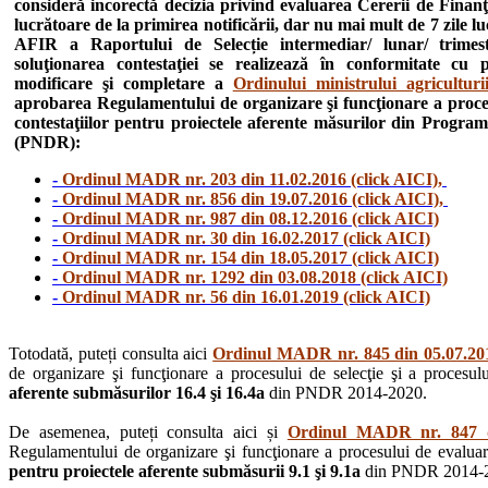
consideră incorectă decizia privind evaluarea Cererii de Finanţ
lucrătoare de la primirea notificării, dar nu mai mult de 7 zile l
AFIR a Raportului de Selecție intermediar/ lunar/ trimestr
soluţionarea contestaţiei se realizează în conformitate cu
modificare şi completare a
Ordinului ministrului agricultur
aprobarea Regulamentului de organizare şi funcţionare a procesul
contestaţiilor pentru proiectele aferente măsurilor din Progra
(PNDR):
-
Ordinul MADR nr. 203 din 11.02.2016 (click AICI),
-
Ordinul MADR nr. 856 din 19.07.2016 (click AICI),
-
Ordinul MADR nr. 987 din 08.12.2016 (click AICI)
-
Ordinul MADR nr. 30 din 16.02.2017 (click AICI)
-
Ordinul MADR nr. 154 din 18.05.2017 (click AICI)
-
Ordinul MADR nr. 1292 din 03.08.2018 (click AICI)
-
Ordinul MADR nr. 56 din 16.01.2019 (click AICI)
Totodată, puteți consulta aici
Ordinul MADR nr. 845 din 05.07.201
de organizare şi funcţionare a procesului de selecţie şi a procesului
aferente submăsurilor 16.4 şi 16.4a
din PNDR 2014-2020.
De asemenea, puteți consulta aici și
Ordinul MADR nr. 847 di
Regulamentului de organizare şi funcţionare a procesului de evaluare, 
pentru proiectele aferente submăsurii 9.1 şi 9.1a
din PNDR 2014-