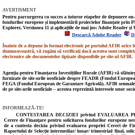
AVERTISMENT
Pentru parcurgerea cu succes a tuturor etapelor de depunere on-l
fondurilor europene și implementării proiectelor finanțate prin P
Explorer,
Versiunea 11
și aplicațiile de mai jos: Adobe Reader 
Descarcă Adobe Reader
D
Înainte de a depune în format electronic pe portalul AFIR orice f
dumneavoastră, vă rugăm să verificați dacă acestea sunt completat
electronice ale documentelor tipizate disponibile pe site-ul AFIR.
Agenţia pentru Finanțarea Investițiilor Rurale (AFIR) vă sfătuieşt
furnizate de site-urile neoficiale despre
FEADR
(Fondul European
FEGA
(Fondul European de Garantare Agricolă).
AFIR semnal
de pe site-urile neoficiale – acestea reprezintă interesele unor soc
INFORMEAZĂ-TE!
CONTESTAREA DECIZIEI privind EVALUAREA PROIE
Cerere de Finanţare pentru solicitarea fondurilor europene n
de a contesta decizia privind evaluarea propriei Cereri de Fi
Raportului de Selecție intermediar/ lunar/ trimestrial/ final, soli