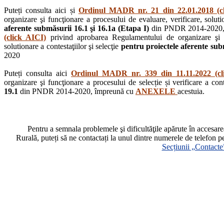
Puteți consulta aici și
Ordinul MADR nr. 21 din 22.01.2018 (c
organizare şi funcţionare a procesului de evaluare, verificare, solutio
aferente submăsurii 16.1 şi 16.1a (Etapa I)
din PNDR 2014-2020,
(click AICI)
privind aprobarea Regulamentului de organizare şi fu
solutionare a contestaţiilor şi selecţie
pentru proiectele aferente subm
2020
Puteți consulta aici
Ordinul MADR nr. 339 din 11.11.2022 (cl
organizare şi funcţionare a procesului de selecție și verificare a cont
19.1
din PNDR 2014-2020, împreună cu
ANEXELE
acestuia.
Pentru a semnala problemele şi dificultăţile apărute în accesa
Rurală, puteți să ne contactați la unul dintre numerele de telefon p
Secțiunii „Contacte