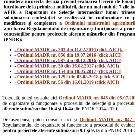
consideră incorectă decizia privind evaluarea Cererii de Finanţ
lucrătoare de la primirea notificării, dar nu mai mult de 7 zile l
AFIR a Raportului de Selecție intermediar/ lunar/ trimestr
soluţionarea contestaţiei se realizează în conformitate cu
modificare şi completare a
Ordinului ministrului agricultur
aprobarea Regulamentului de organizare şi funcţionare a procesul
contestaţiilor pentru proiectele aferente măsurilor din Progra
(PNDR):
-
Ordinul MADR nr. 203 din 11.02.2016 (click AICI),
-
Ordinul MADR nr. 856 din 19.07.2016 (click AICI),
-
Ordinul MADR nr. 987 din 08.12.2016 (click AICI)
-
Ordinul MADR nr. 30 din 16.02.2017 (click AICI)
-
Ordinul MADR nr. 154 din 18.05.2017 (click AICI)
-
Ordinul MADR nr. 1292 din 03.08.2018 (click AICI)
-
Ordinul MADR nr. 56 din 16.01.2019 (click AICI)
Totodată, puteți consulta aici
Ordinul MADR nr. 845 din 05.07.201
de organizare şi funcţionare a procesului de selecţie şi a procesului
aferente submăsurilor 16.4 şi 16.4a
din PNDR 2014-2020.
De asemenea, puteți consulta aici și
Ordinul MADR nr. 847 di
Regulamentului de organizare şi funcţionare a procesului de evaluare, 
pentru proiectele aferente submăsurii 9.1 şi 9.1a
din PNDR 2014-