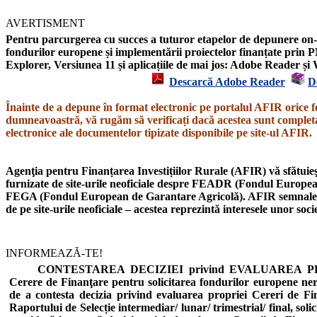
AVERTISMENT
Pentru parcurgerea cu succes a tuturor etapelor de depunere on-l
fondurilor europene și implementării proiectelor finanțate prin P
Explorer,
Versiunea 11
și aplicațiile de mai jos: Adobe Reader 
Descarcă Adobe Reader
D
Înainte de a depune în format electronic pe portalul AFIR orice f
dumneavoastră, vă rugăm să verificați dacă acestea sunt completat
electronice ale documentelor tipizate disponibile pe site-ul AFIR.
Agenţia pentru Finanțarea Investițiilor Rurale (AFIR) vă sfătuieşt
furnizate de site-urile neoficiale despre
FEADR
(Fondul European
FEGA
(Fondul European de Garantare Agricolă).
AFIR semnal
de pe site-urile neoficiale – acestea reprezintă interesele unor soc
INFORMEAZĂ-TE!
CONTESTAREA DECIZIEI privind EVALUAREA PROIE
Cerere de Finanţare pentru solicitarea fondurilor europene n
de a contesta decizia privind evaluarea propriei Cereri de Fi
Raportului de Selecție intermediar/ lunar/ trimestrial/ final, soli