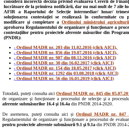
consideră incorectă decizia privind evaluarea Cererii de Finanţ
lucrătoare de la primirea notificării, dar nu mai mult de 7 zile l
AFIR a Raportului de Selecție intermediar/ lunar/ trimestr
soluţionarea contestaţiei se realizează în conformitate cu
modificare şi completare a
Ordinului ministrului agricultur
aprobarea Regulamentului de organizare şi funcţionare a procesul
contestaţiilor pentru proiectele aferente măsurilor din Progra
(PNDR):
-
Ordinul MADR nr. 203 din 11.02.2016 (click AICI),
-
Ordinul MADR nr. 856 din 19.07.2016 (click AICI),
-
Ordinul MADR nr. 987 din 08.12.2016 (click AICI)
-
Ordinul MADR nr. 30 din 16.02.2017 (click AICI)
-
Ordinul MADR nr. 154 din 18.05.2017 (click AICI)
-
Ordinul MADR nr. 1292 din 03.08.2018 (click AICI)
-
Ordinul MADR nr. 56 din 16.01.2019 (click AICI)
Totodată, puteți consulta aici
Ordinul MADR nr. 845 din 05.07.201
de organizare şi funcţionare a procesului de selecţie şi a procesului
aferente submăsurilor 16.4 şi 16.4a
din PNDR 2014-2020.
De asemenea, puteți consulta aici și
Ordinul MADR nr. 847 di
Regulamentului de organizare şi funcţionare a procesului de evaluare, 
pentru proiectele aferente submăsurii 9.1 şi 9.1a
din PNDR 2014-