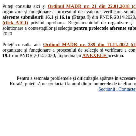
Puteți consulta aici și
Ordinul MADR nr. 21 din 22.01.2018 (c
organizare şi funcţionare a procesului de evaluare, verificare, solutio
aferente submăsurii 16.1 şi 16.1a (Etapa I)
din PNDR 2014-2020,
(click AICI)
privind aprobarea Regulamentului de organizare şi fu
solutionare a contestaţiilor şi selecţie
pentru proiectele aferente subm
2020
Puteți consulta aici
Ordinul MADR nr. 339 din 11.11.2022 (cl
organizare şi funcţionare a procesului de selecție și verificare a cont
19.1
din PNDR 2014-2020, împreună cu
ANEXELE
acestuia.
Pentru a semnala problemele şi dificultăţile apărute în accesa
Rurală, puteți să ne contactați la unul dintre numerele de telefon p
Secțiunii „Contacte