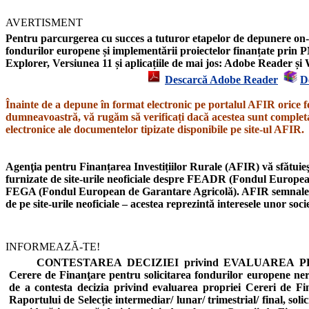
AVERTISMENT
Pentru parcurgerea cu succes a tuturor etapelor de depunere on-l
fondurilor europene și implementării proiectelor finanțate prin P
Explorer,
Versiunea 11
și aplicațiile de mai jos: Adobe Reader 
Descarcă Adobe Reader
D
Înainte de a depune în format electronic pe portalul AFIR orice f
dumneavoastră, vă rugăm să verificați dacă acestea sunt completat
electronice ale documentelor tipizate disponibile pe site-ul AFIR.
Agenţia pentru Finanțarea Investițiilor Rurale (AFIR) vă sfătuieşt
furnizate de site-urile neoficiale despre
FEADR
(Fondul European
FEGA
(Fondul European de Garantare Agricolă).
AFIR semnal
de pe site-urile neoficiale – acestea reprezintă interesele unor soc
INFORMEAZĂ-TE!
CONTESTAREA DECIZIEI privind EVALUAREA PROIE
Cerere de Finanţare pentru solicitarea fondurilor europene n
de a contesta decizia privind evaluarea propriei Cereri de Fi
Raportului de Selecție intermediar/ lunar/ trimestrial/ final, soli