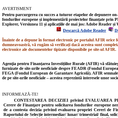
AVERTISMENT
Pentru parcurgerea cu succes a tuturor etapelor de depunere on-l
fondurilor europene și implementării proiectelor finanțate prin P
Explorer,
Versiunea 11
și aplicațiile de mai jos: Adobe Reader 
Descarcă Adobe Reader
D
Înainte de a depune în format electronic pe portalul AFIR orice f
dumneavoastră, vă rugăm să verificați dacă acestea sunt completat
electronice ale documentelor tipizate disponibile pe site-ul AFIR.
Agenţia pentru Finanțarea Investițiilor Rurale (AFIR) vă sfătuieşt
furnizate de site-urile neoficiale despre
FEADR
(Fondul European
FEGA
(Fondul European de Garantare Agricolă).
AFIR semnal
de pe site-urile neoficiale – acestea reprezintă interesele unor soc
INFORMEAZĂ-TE!
CONTESTAREA DECIZIEI privind EVALUAREA PROIE
Cerere de Finanţare pentru solicitarea fondurilor europene n
de a contesta decizia privind evaluarea propriei Cereri de Fi
Raportului de Selecție intermediar/ lunar/ trimestrial/ final, soli