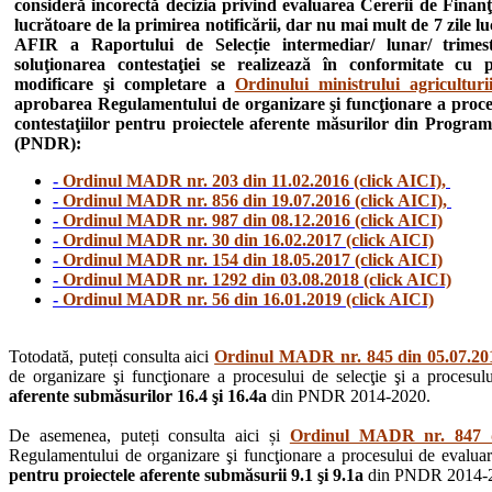
consideră incorectă decizia privind evaluarea Cererii de Finanţ
lucrătoare de la primirea notificării, dar nu mai mult de 7 zile l
AFIR a Raportului de Selecție intermediar/ lunar/ trimestr
soluţionarea contestaţiei se realizează în conformitate cu
modificare şi completare a
Ordinului ministrului agricultur
aprobarea Regulamentului de organizare şi funcţionare a procesul
contestaţiilor pentru proiectele aferente măsurilor din Progra
(PNDR):
-
Ordinul MADR nr. 203 din 11.02.2016 (click AICI),
-
Ordinul MADR nr. 856 din 19.07.2016 (click AICI),
-
Ordinul MADR nr. 987 din 08.12.2016 (click AICI)
-
Ordinul MADR nr. 30 din 16.02.2017 (click AICI)
-
Ordinul MADR nr. 154 din 18.05.2017 (click AICI)
-
Ordinul MADR nr. 1292 din 03.08.2018 (click AICI)
-
Ordinul MADR nr. 56 din 16.01.2019 (click AICI)
Totodată, puteți consulta aici
Ordinul MADR nr. 845 din 05.07.201
de organizare şi funcţionare a procesului de selecţie şi a procesului
aferente submăsurilor 16.4 şi 16.4a
din PNDR 2014-2020.
De asemenea, puteți consulta aici și
Ordinul MADR nr. 847 di
Regulamentului de organizare şi funcţionare a procesului de evaluare, 
pentru proiectele aferente submăsurii 9.1 şi 9.1a
din PNDR 2014-