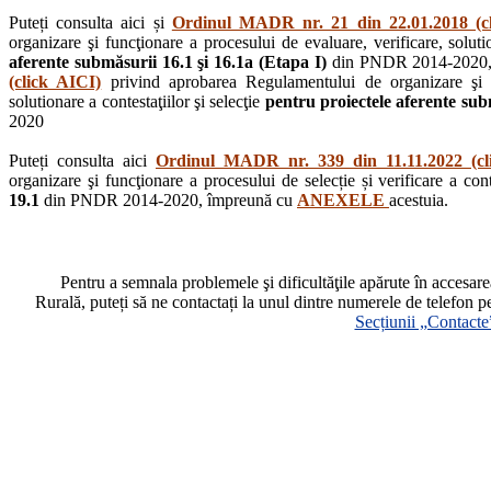
Puteți consulta aici și
Ordinul MADR nr. 21 din 22.01.2018 (c
organizare şi funcţionare a procesului de evaluare, verificare, solutio
aferente submăsurii 16.1 şi 16.1a (Etapa I)
din PNDR 2014-2020,
(click AICI)
privind aprobarea Regulamentului de organizare şi fu
solutionare a contestaţiilor şi selecţie
pentru proiectele aferente subm
2020
Puteți consulta aici
Ordinul MADR nr. 339 din 11.11.2022 (cl
organizare şi funcţionare a procesului de selecție și verificare a cont
19.1
din PNDR 2014-2020, împreună cu
ANEXELE
acestuia.
Pentru a semnala problemele şi dificultăţile apărute în accesa
Rurală, puteți să ne contactați la unul dintre numerele de telefon p
Secțiunii „Contacte