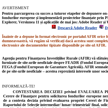
AVERTISMENT
Pentru parcurgerea cu succes a tuturor etapelor de depunere on-l
fondurilor europene și implementării proiectelor finanțate prin P
Explorer,
Versiunea 11
și aplicațiile de mai jos: Adobe Reader 
Descarcă Adobe Reader
D
Înainte de a depune în format electronic pe portalul AFIR orice f
dumneavoastră, vă rugăm să verificați dacă acestea sunt completat
electronice ale documentelor tipizate disponibile pe site-ul AFIR.
Agenţia pentru Finanțarea Investițiilor Rurale (AFIR) vă sfătuieşt
furnizate de site-urile neoficiale despre
FEADR
(Fondul European
FEGA
(Fondul European de Garantare Agricolă).
AFIR semnal
de pe site-urile neoficiale – acestea reprezintă interesele unor soc
INFORMEAZĂ-TE!
CONTESTAREA DECIZIEI privind EVALUAREA PROIE
Cerere de Finanţare pentru solicitarea fondurilor europene n
de a contesta decizia privind evaluarea propriei Cereri de Fi
Raportului de Selecție intermediar/ lunar/ trimestrial/ final, soli