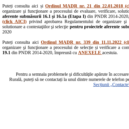
Puteți consulta aici și
Ordinul MADR nr. 21 din 22.01.2018 (c
organizare şi funcţionare a procesului de evaluare, verificare, solutio
aferente submăsurii 16.1 şi 16.1a (Etapa I)
din PNDR 2014-2020,
(click AICI)
privind aprobarea Regulamentului de organizare şi fu
solutionare a contestaţiilor şi selecţie
pentru proiectele aferente subm
2020
Puteți consulta aici
Ordinul MADR nr. 339 din 11.11.2022 (cl
organizare şi funcţionare a procesului de selecție și verificare a cont
19.1
din PNDR 2014-2020, împreună cu
ANEXELE
acestuia.
Pentru a semnala problemele şi dificultăţile apărute în accesa
Rurală, puteți să ne contactați la unul dintre numerele de telefon p
Secțiunii „Contacte