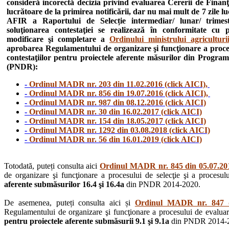
consideră incorectă decizia privind evaluarea Cererii de Finanţ
lucrătoare de la primirea notificării, dar nu mai mult de 7 zile l
AFIR a Raportului de Selecție intermediar/ lunar/ trimestr
soluţionarea contestaţiei se realizează în conformitate cu
modificare şi completare a
Ordinului ministrului agricultur
aprobarea Regulamentului de organizare şi funcţionare a procesul
contestaţiilor pentru proiectele aferente măsurilor din Progra
(PNDR):
-
Ordinul MADR nr. 203 din 11.02.2016 (click AICI),
-
Ordinul MADR nr. 856 din 19.07.2016 (click AICI),
-
Ordinul MADR nr. 987 din 08.12.2016 (click AICI)
-
Ordinul MADR nr. 30 din 16.02.2017 (click AICI)
-
Ordinul MADR nr. 154 din 18.05.2017 (click AICI)
-
Ordinul MADR nr. 1292 din 03.08.2018 (click AICI)
-
Ordinul MADR nr. 56 din 16.01.2019 (click AICI)
Totodată, puteți consulta aici
Ordinul MADR nr. 845 din 05.07.201
de organizare şi funcţionare a procesului de selecţie şi a procesului
aferente submăsurilor 16.4 şi 16.4a
din PNDR 2014-2020.
De asemenea, puteți consulta aici și
Ordinul MADR nr. 847 di
Regulamentului de organizare şi funcţionare a procesului de evaluare, 
pentru proiectele aferente submăsurii 9.1 şi 9.1a
din PNDR 2014-