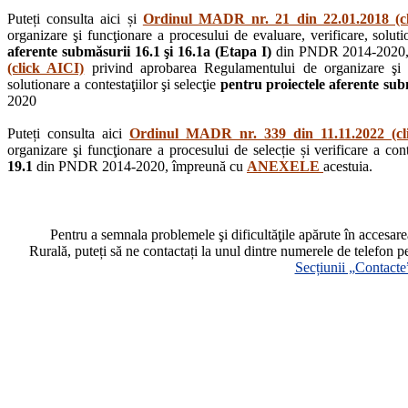
Puteți consulta aici și
Ordinul MADR nr. 21 din 22.01.2018 (c
organizare şi funcţionare a procesului de evaluare, verificare, solutio
aferente submăsurii 16.1 şi 16.1a (Etapa I)
din PNDR 2014-2020,
(click AICI)
privind aprobarea Regulamentului de organizare şi fu
solutionare a contestaţiilor şi selecţie
pentru proiectele aferente subm
2020
Puteți consulta aici
Ordinul MADR nr. 339 din 11.11.2022 (cl
organizare şi funcţionare a procesului de selecție și verificare a cont
19.1
din PNDR 2014-2020, împreună cu
ANEXELE
acestuia.
Pentru a semnala problemele şi dificultăţile apărute în accesa
Rurală, puteți să ne contactați la unul dintre numerele de telefon p
Secțiunii „Contacte