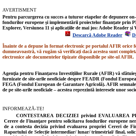
AVERTISMENT
Pentru parcurgerea cu succes a tuturor etapelor de depunere on-l
fondurilor europene și implementării proiectelor finanțate prin P
Explorer,
Versiunea 11
și aplicațiile de mai jos: Adobe Reader 
Descarcă Adobe Reader
D
Înainte de a depune în format electronic pe portalul AFIR orice f
dumneavoastră, vă rugăm să verificați dacă acestea sunt completat
electronice ale documentelor tipizate disponibile pe site-ul AFIR.
Agenţia pentru Finanțarea Investițiilor Rurale (AFIR) vă sfătuieşt
furnizate de site-urile neoficiale despre
FEADR
(Fondul European
FEGA
(Fondul European de Garantare Agricolă).
AFIR semnal
de pe site-urile neoficiale – acestea reprezintă interesele unor soc
INFORMEAZĂ-TE!
CONTESTAREA DECIZIEI privind EVALUAREA PROIE
Cerere de Finanţare pentru solicitarea fondurilor europene n
de a contesta decizia privind evaluarea propriei Cereri de Fi
Raportului de Selecție intermediar/ lunar/ trimestrial/ final, soli