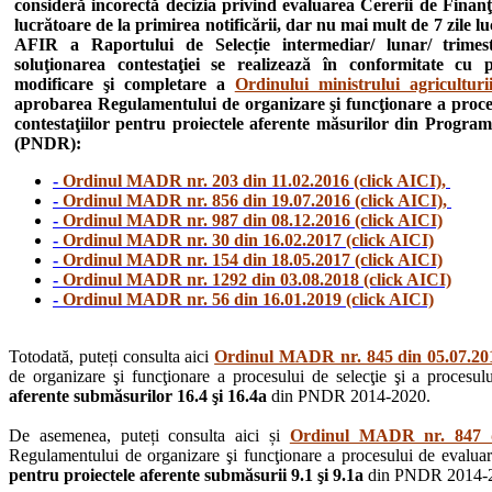
consideră incorectă decizia privind evaluarea Cererii de Finanţ
lucrătoare de la primirea notificării, dar nu mai mult de 7 zile l
AFIR a Raportului de Selecție intermediar/ lunar/ trimestr
soluţionarea contestaţiei se realizează în conformitate cu
modificare şi completare a
Ordinului ministrului agricultur
aprobarea Regulamentului de organizare şi funcţionare a procesul
contestaţiilor pentru proiectele aferente măsurilor din Progra
(PNDR):
-
Ordinul MADR nr. 203 din 11.02.2016 (click AICI),
-
Ordinul MADR nr. 856 din 19.07.2016 (click AICI),
-
Ordinul MADR nr. 987 din 08.12.2016 (click AICI)
-
Ordinul MADR nr. 30 din 16.02.2017 (click AICI)
-
Ordinul MADR nr. 154 din 18.05.2017 (click AICI)
-
Ordinul MADR nr. 1292 din 03.08.2018 (click AICI)
-
Ordinul MADR nr. 56 din 16.01.2019 (click AICI)
Totodată, puteți consulta aici
Ordinul MADR nr. 845 din 05.07.201
de organizare şi funcţionare a procesului de selecţie şi a procesului
aferente submăsurilor 16.4 şi 16.4a
din PNDR 2014-2020.
De asemenea, puteți consulta aici și
Ordinul MADR nr. 847 di
Regulamentului de organizare şi funcţionare a procesului de evaluare, 
pentru proiectele aferente submăsurii 9.1 şi 9.1a
din PNDR 2014-