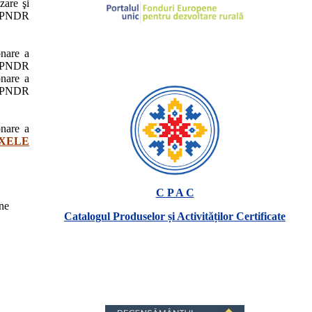
zare şi
 PNDR
onare a
 PNDR
onare a
 PNDR
onare a
XELE
C P A C
 ne
Catalogul Produselor și Activităților Certificate