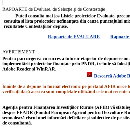
RAPOARTE de Evaluare, de Selecție și de Constestație
Puteți consulta mai jos Listele proiectelor Evaluate, precum
consulta și lista proiectelor nefinanțate din cauza punctajului mic 
rezultatele Contestațiilor depuse.
Rapoarte de EVALUARE
Rapoarte
AVERTISMENT
Pentru parcurgerea cu succes a tuturor etapelor de depunere on-l
implementării proiectelor finanțate prin PNDR, trebuie să folosi
Adobe Reader și WinRAR.
Descarcă Adobe 
Înainte de a depune în format electronic pe portalul AFIR orice
verificați dacă acestea sunt completate utilizând cele mai recente 
Agenţia pentru Finanțarea Investițiilor Rurale (AFIR) vă sfătuieşte 
despre
FEADR
(Fondul European Agricol pentru Dezvoltare Ru
semnalează
riscul unei informări deficitare şi subiective
de pe site
de consultanţă.