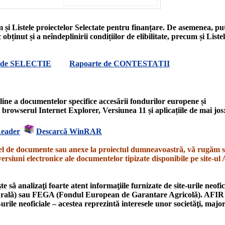
 și Listele proiectelor Selectate pentru finanțare. De asemenea, put
obținut și a neîndeplinirii condițiilor de elibilitate, precum și Liste
 de SELECȚIE
Rapoarte de CONTESTAȚII
ine a documentelor specifice accesării fondurilor europene și
ți browserul Internet Explorer,
Versiunea 11
și aplicațiile de mai jos
Reader
Descarcă WinRAR
 fel de documente sau anexe la proiectul dumneavoastră, vă rugăm 
versiuni electronice ale documentelor tipizate disponibile pe site-ul
să analizaţi foarte atent informaţiile furnizate de site-urile neofic
rală) sau
FEGA
(Fondul European de Garantare Agricolă).
AFIR
-urile neoficiale – acestea reprezintă interesele unor societăţi, major