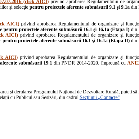
.07.2016 (click AICI)
privind aprobarea Regulamentului de organi
ilor şi selecţie
pentru proiectele aferente submăsurii 9.1 şi 9.1a
din
ick AICI)
privind aprobarea Regulamentului de organizare şi funcţi
ie
pentru proiectele aferente submăsurii 16.1 şi 16.1a (Etapa I)
din
ck AICI)
privind aprobarea Regulamentului de organizare şi funcţi
e
pentru proiectele aferente submăsurii 16.1 şi 16.1a (Etapa II)
din
ck AICI)
privind aprobarea Regulamentului de organizare şi funcţi
 aferente submăsurii 19.1
din PNDR 2014-2020, împreună cu
ANE
esarea şi derularea Programului Naţional de Dezvoltare Rurală, puteți să
elații cu Publicul sau Sesizări, din cadrul
Secțiunii „Contacte”