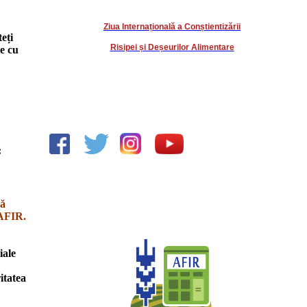
Ziua Internațională a Conștientizării
eți
Risipei și Deșeurilor Alimentare
le cu
:
să
 AFIR.
iale
itatea