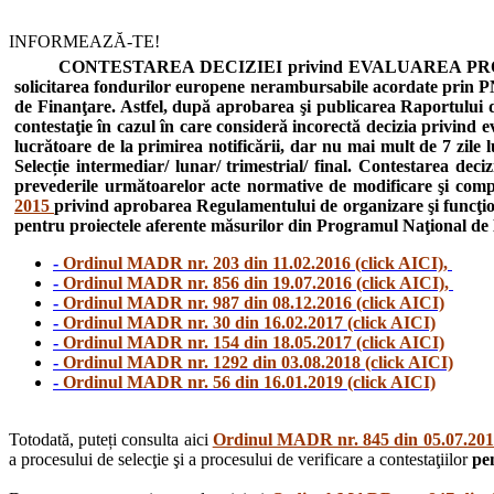
INFORMEAZĂ-TE!
CONTESTAREA DECIZIEI privind EVALUAREA PROIECTEL
solicitarea fondurilor europene nerambursabile acordate prin P
de Finanţare. Astfel, după aprobarea şi publicarea Raportului de 
contestaţie în cazul în care consideră incorectă decizia privind 
lucrătoare de la primirea notificării, dar nu mai mult de 7 zil
Selecție intermediar/ lunar/ trimestrial/ final. Contestarea deci
prevederile următoarelor acte normative de modificare şi com
2015
privind aprobarea Regulamentului de organizare şi funcţionar
pentru proiectele aferente măsurilor din Programul Naţional d
-
Ordinul MADR nr. 203 din 11.02.2016 (click AICI),
-
Ordinul MADR nr. 856 din 19.07.2016 (click AICI),
-
Ordinul MADR nr. 987 din 08.12.2016 (click AICI)
-
Ordinul MADR nr. 30 din 16.02.2017 (click AICI)
-
Ordinul MADR nr. 154 din 18.05.2017 (click AICI)
-
Ordinul MADR nr. 1292 din 03.08.2018 (click AICI)
-
Ordinul MADR nr. 56 din 16.01.2019 (click AICI)
Totodată, puteți consulta aici
Ordinul MADR nr. 845 din 05.07.2016
a procesului de selecţie şi a procesului de verificare a contestaţiilor
pen