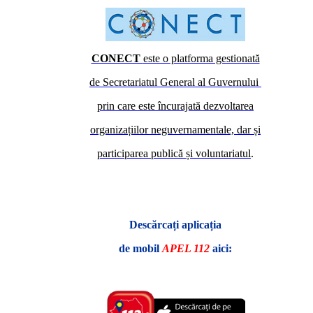
CONECT
este o platforma gestionată
de Secretariatul General al Guvernului
prin care este încurajată dezvoltarea
organizațiilor neguvernamentale, dar și
participarea publică și voluntariatul
.
Descărcați aplicația
de mobil
APEL 112
aici: