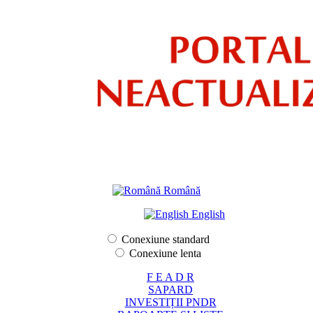
Română
English
Conexiune standard
Conexiune lenta
F E A D R
SAPARD
INVESTIȚII PNDR