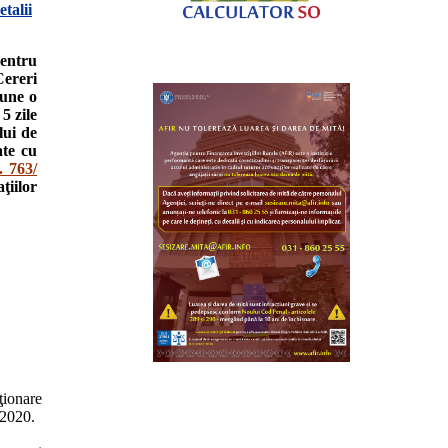
talii
entru
Cereri
pune o
5 zile
lui de
ate cu
. 763/
ţiilor
ţionare
2020.