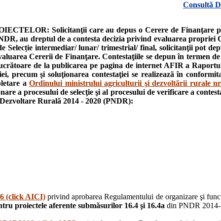
Consultă De
OR: Solicitanţii care au depus o Cerere de Finanţare p
NDR, au dreptul de a contesta decizia privind evaluarea propriei 
Selecție intermediar/ lunar/ trimestrial/ final, solicitanţii pot de
evaluarea Cererii de Finanţare. Contestaţiile se depun în termen de 
e lucrătoare de la publicarea pe pagina de internet AFIR a Raportu
ziei, precum şi soluţionarea contestaţiei se realizează în conformit
pletare a
Ordinului ministrului agriculturii şi dezvoltării rurale nr
e a procesului de selecţie şi al procesului de verificare a contesta
e Dezvoltare Rurală 2014 - 2020 (PNDR):
 (click AICI)
privind aprobarea Regulamentului de organizare şi func
tru proiectele aferente submăsurilor 16.4 şi 16.4a
din PNDR 2014-