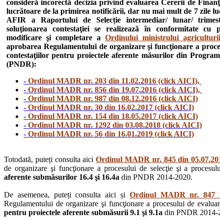
consideră incorectă decizia privind evaluarea Cererii de Finanţ
lucrătoare de la primirea notificării, dar nu mai mult de 7 zile l
AFIR a Raportului de Selecție intermediar/ lunar/ trimestr
soluţionarea contestaţiei se realizează în conformitate cu
modificare şi completare a
Ordinului ministrului agricultur
aprobarea Regulamentului de organizare şi funcţionare a procesul
contestaţiilor pentru proiectele aferente măsurilor din Progra
(PNDR):
-
Ordinul MADR nr. 203 din 11.02.2016 (click AICI),
-
Ordinul MADR nr. 856 din 19.07.2016 (click AICI),
-
Ordinul MADR nr. 987 din 08.12.2016 (click AICI)
-
Ordinul MADR nr. 30 din 16.02.2017 (click AICI)
-
Ordinul MADR nr. 154 din 18.05.2017 (click AICI)
-
Ordinul MADR nr. 1292 din 03.08.2018 (click AICI)
-
Ordinul MADR nr. 56 din 16.01.2019 (click AICI)
Totodată, puteți consulta aici
Ordinul MADR nr. 845 din 05.07.201
de organizare şi funcţionare a procesului de selecţie şi a procesului
aferente submăsurilor 16.4 şi 16.4a
din PNDR 2014-2020.
De asemenea, puteți consulta aici și
Ordinul MADR nr. 847 di
Regulamentului de organizare şi funcţionare a procesului de evaluare, 
pentru proiectele aferente submăsurii 9.1 şi 9.1a
din PNDR 2014-