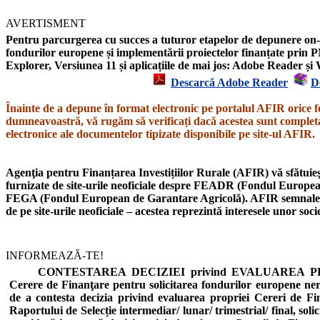
AVERTISMENT
Pentru parcurgerea cu succes a tuturor etapelor de depunere on-l
fondurilor europene și implementării proiectelor finanțate prin P
Explorer,
Versiunea 11
și aplicațiile de mai jos: Adobe Reader 
Descarcă Adobe Reader
D
Înainte de a depune în format electronic pe portalul AFIR orice f
dumneavoastră, vă rugăm să verificați dacă acestea sunt completat
electronice ale documentelor tipizate disponibile pe site-ul AFIR.
Agenţia pentru Finanțarea Investițiilor Rurale (AFIR) vă sfătuieşt
furnizate de site-urile neoficiale despre
FEADR
(Fondul European
FEGA
(Fondul European de Garantare Agricolă).
AFIR semnal
de pe site-urile neoficiale – acestea reprezintă interesele unor soc
INFORMEAZĂ-TE!
CONTESTAREA DECIZIEI privind EVALUAREA PROIE
Cerere de Finanţare pentru solicitarea fondurilor europene n
de a contesta decizia privind evaluarea propriei Cereri de Fi
Raportului de Selecție intermediar/ lunar/ trimestrial/ final, soli