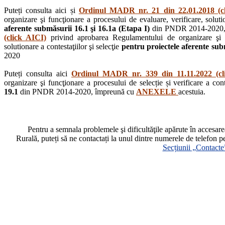
Puteți consulta aici și
Ordinul MADR nr. 21 din 22.01.2018 (c
organizare şi funcţionare a procesului de evaluare, verificare, solutio
aferente submăsurii 16.1 şi 16.1a (Etapa I)
din PNDR 2014-2020,
(click AICI)
privind aprobarea Regulamentului de organizare şi fu
solutionare a contestaţiilor şi selecţie
pentru proiectele aferente subm
2020
Puteți consulta aici
Ordinul MADR nr. 339 din 11.11.2022 (cl
organizare şi funcţionare a procesului de selecție și verificare a cont
19.1
din PNDR 2014-2020, împreună cu
ANEXELE
acestuia.
Pentru a semnala problemele şi dificultăţile apărute în accesa
Rurală, puteți să ne contactați la unul dintre numerele de telefon p
Secțiunii „Contacte