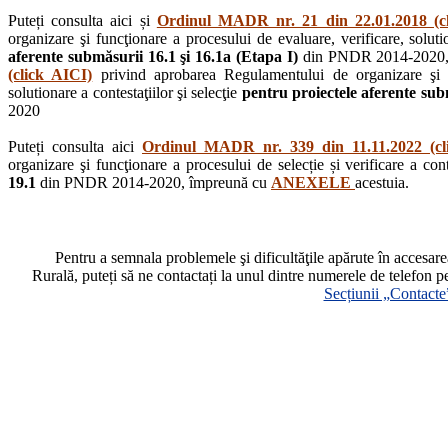
Puteți consulta aici și
Ordinul MADR nr. 21 din 22.01.2018 (c
organizare şi funcţionare a procesului de evaluare, verificare, solutio
aferente submăsurii 16.1 şi 16.1a (Etapa I)
din PNDR 2014-2020,
(click AICI)
privind aprobarea Regulamentului de organizare şi fu
solutionare a contestaţiilor şi selecţie
pentru proiectele aferente subm
2020
Puteți consulta aici
Ordinul MADR nr. 339 din 11.11.2022 (cl
organizare şi funcţionare a procesului de selecție și verificare a cont
19.1
din PNDR 2014-2020, împreună cu
ANEXELE
acestuia.
Pentru a semnala problemele şi dificultăţile apărute în accesa
Rurală, puteți să ne contactați la unul dintre numerele de telefon p
Secțiunii „Contacte