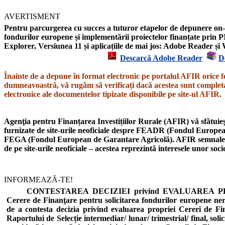
AVERTISMENT
Pentru parcurgerea cu succes a tuturor etapelor de depunere on-l
fondurilor europene și implementării proiectelor finanțate prin P
Explorer,
Versiunea 11
și aplicațiile de mai jos: Adobe Reader 
Descarcă Adobe Reader
D
Înainte de a depune în format electronic pe portalul AFIR orice f
dumneavoastră, vă rugăm să verificați dacă acestea sunt completat
electronice ale documentelor tipizate disponibile pe site-ul AFIR.
Agenţia pentru Finanțarea Investițiilor Rurale (AFIR) vă sfătuieşt
furnizate de site-urile neoficiale despre
FEADR
(Fondul European
FEGA
(Fondul European de Garantare Agricolă).
AFIR semnal
de pe site-urile neoficiale – acestea reprezintă interesele unor soc
INFORMEAZĂ-TE!
CONTESTAREA DECIZIEI privind EVALUAREA PROIE
Cerere de Finanţare pentru solicitarea fondurilor europene n
de a contesta decizia privind evaluarea propriei Cereri de Fi
Raportului de Selecție intermediar/ lunar/ trimestrial/ final, soli