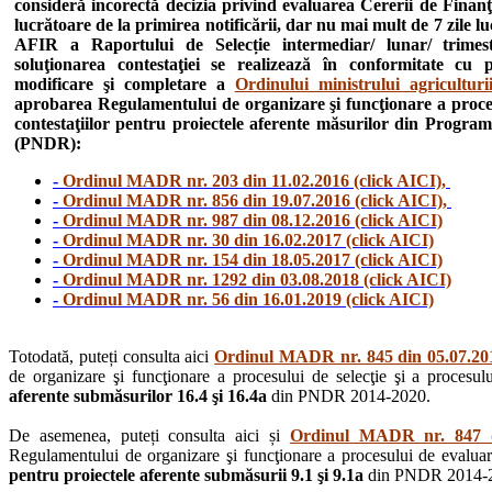
consideră incorectă decizia privind evaluarea Cererii de Finanţ
lucrătoare de la primirea notificării, dar nu mai mult de 7 zile l
AFIR a Raportului de Selecție intermediar/ lunar/ trimestr
soluţionarea contestaţiei se realizează în conformitate cu
modificare şi completare a
Ordinului ministrului agricultur
aprobarea Regulamentului de organizare şi funcţionare a procesul
contestaţiilor pentru proiectele aferente măsurilor din Progra
(PNDR):
-
Ordinul MADR nr. 203 din 11.02.2016 (click AICI),
-
Ordinul MADR nr. 856 din 19.07.2016 (click AICI),
-
Ordinul MADR nr. 987 din 08.12.2016 (click AICI)
-
Ordinul MADR nr. 30 din 16.02.2017 (click AICI)
-
Ordinul MADR nr. 154 din 18.05.2017 (click AICI)
-
Ordinul MADR nr. 1292 din 03.08.2018 (click AICI)
-
Ordinul MADR nr. 56 din 16.01.2019 (click AICI)
Totodată, puteți consulta aici
Ordinul MADR nr. 845 din 05.07.201
de organizare şi funcţionare a procesului de selecţie şi a procesului
aferente submăsurilor 16.4 şi 16.4a
din PNDR 2014-2020.
De asemenea, puteți consulta aici și
Ordinul MADR nr. 847 di
Regulamentului de organizare şi funcţionare a procesului de evaluare, 
pentru proiectele aferente submăsurii 9.1 şi 9.1a
din PNDR 2014-